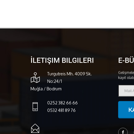
İLETIŞIM BILGILERI
E-B
Gelişmele
Turgutreis Mh. 4009 Sk.
kayıt olabi
No:24/1
Muğla / Bodrum
0252 382 66 66
0532 481 89 76
K