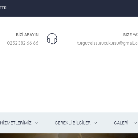
TERİ
BİZİ ARAYIN
BIZE YA
0252 382 66 66
turgutreissurucukursu@gmail.
HİZMETLERİMİZ
GEREKLİ BİLGİLER
GALERİ